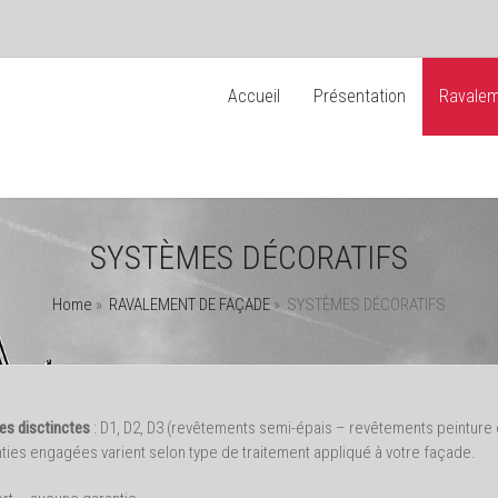
Accueil
Présentation
Ravalem
SYSTÈMES DÉCORATIFS
Home
»
RAVALEMENT DE FAÇADE
»
SYSTÈMES DÉCORATIFS
es disctinctes
: D1, D2, D3 (revêtements semi-épais – revêtements peinture é
nties engagées varient selon type de traitement appliqué à votre façade.