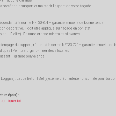
ort – aucune garantie
 va protéger le support et maintenir l’aspect de votre façade.
épondant à la norme NFT30-804 – garantie annuelle de bonne tenue
tion décorative. Il doit être appliqué sur façade en bon état.
olite – Piolite) | Peinture organo-minérales siloxanes
aïençage du support, répond à la norme NFT33-720 – garantie annuelle de 
liques | Peinture organo-minérales siloxanes
alissant – grande polyvalence
 Loggias) : Laque Beton | Sel (système d’échantéïté horizontale pour balcon
nture épais)
:
ur) cliquer ici
.