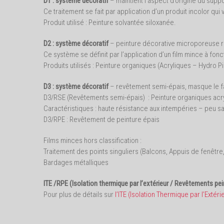
D1 : système décoratif
– maintient l’aspect d’origine du supp
Ce traitement se fait par application d’un produit incolor qui
Produit utilisé : Peinture solvantée siloxanée.
D2 : système décoratif
– peinture décorative microporeuse r
Ce système se définit par l’application d’un film mince à fonc
Produits utilisés : Peinture organiques (Acryliques – Hydro Pi
D3 : système décoratif
– revêtement semi-épais, masque le f
D3/RSE (Revêtements semi-épais) : Peinture organiques acry
Caractéristiques : haute résistance aux intempéries – peu s
D3/RPE : Revêtement de peinture épais
Films minces hors classification :
Traitement des points singuliers (Balcons, Appuis de fenêtre,
Bardages métalliques
ITE /RPE (Isolation thermique par l’extérieur / Revêtements pei
Pour plus de détails sur
l’ITE (Isolation Thermique par l’Extérie