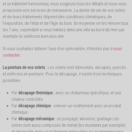
et un bâtiment harmonieux, nous soignons tous les détails et nous vous
proposons nos services de menuiserie. La durée de vie de vos volets
et de leurs traitements dépend des conditions climatiques, de
l’exposition, de l’état et de l’âge du bois. En moyenne on les rénove tous
les 7 ans, cependant si vous habitez dans une villa au bord de mer par
exemple ils vieillirons bien plus vite.
Si vous souhaitez obtenir l’avis d’un spécialiste, n’hésitez pas à
nous
contacter
.
La peinture de vos volets
: Les volets sont démontés, décapés, poncés
et enfin mis en peinture. Pour le décapage, il existe trois techniques
possibles.
Par
décapage thermique
: avec un chalumeau spécifique, et une
chaleur contrôlée.
Par
décapage chimique
: enlever un revêtement avec un produit
chimique.
Par
décapage mécanique
: un ponçage, abrasion, grattage Les
volets sont aussi composés de métal (les montants par exemple)
et nécessite donc un traitement antirouilles qui augmentera leur